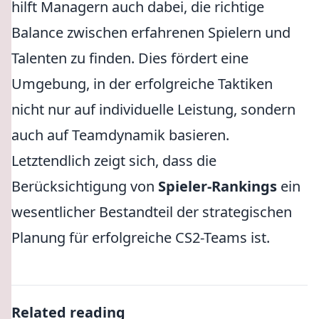
hilft Managern auch dabei, die richtige
Balance zwischen erfahrenen Spielern und
Talenten zu finden. Dies fördert eine
Umgebung, in der erfolgreiche Taktiken
nicht nur auf individuelle Leistung, sondern
auch auf Teamdynamik basieren.
Letztendlich zeigt sich, dass die
Berücksichtigung von
Spieler-Rankings
ein
wesentlicher Bestandteil der strategischen
Planung für erfolgreiche CS2-Teams ist.
Related reading