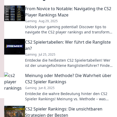
From Novice to Notable: Navigating the CS2
Player Rankings Maze
Gaming
Aug 29, 2025
Unlock your gaming potential! Discover tips to
navigate the CS2 player rankings and transform
from novice to notable in no time.
CS2 Spielertabellen: Wer führt die Rangliste
an?
Gaming
Jul 25, 2025
Entdecke die heißesten CS2 Spielertabellen! Wer
ist der unangefochtene Ranglistenführer? Finde
es jetzt heraus!
Meinung oder Methode? Die Wahrheit über
CS2 Spieler Rankings
Gaming
Jun 8, 2025
Entdecke die wahre Bedeutung hinter den CS2
Spieler Rankings! Meinung vs. Methode – was
steckt wirklich dahinter? Jetzt klicken und mehr
CS2 Spieler Rankings: Die unsichtbaren
erfahren!
Strategien der Besten