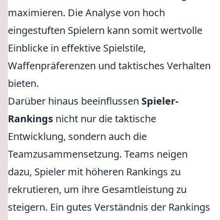
maximieren. Die Analyse von hoch
eingestuften Spielern kann somit wertvolle
Einblicke in effektive Spielstile,
Waffenpräferenzen und taktisches Verhalten
bieten.
Darüber hinaus beeinflussen
Spieler-
Rankings
nicht nur die taktische
Entwicklung, sondern auch die
Teamzusammensetzung. Teams neigen
dazu, Spieler mit höheren Rankings zu
rekrutieren, um ihre Gesamtleistung zu
steigern. Ein gutes Verständnis der Rankings