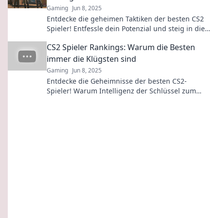
Gaming
Jun 8, 2025
Entdecke die geheimen Taktiken der besten CS2
Spieler! Entfessle dein Potenzial und steig in die
Rankings auf!
CS2 Spieler Rankings: Warum die Besten
immer die Klügsten sind
Gaming
Jun 8, 2025
Entdecke die Geheimnisse der besten CS2-
Spieler! Warum Intelligenz der Schlüssel zum
Sieg ist – die Rankings, die du nicht verpassen
darfst!