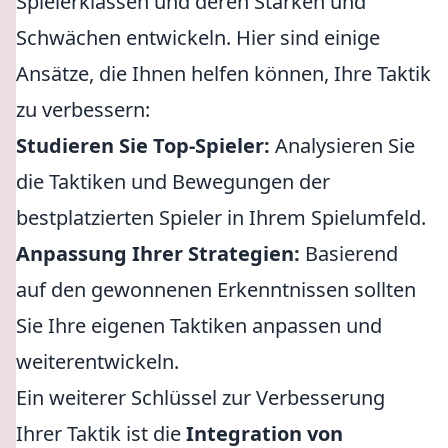
Spielerklassen und deren Stärken und
Schwächen entwickeln. Hier sind einige
Ansätze, die Ihnen helfen können, Ihre Taktik
zu verbessern:
Studieren Sie Top-Spieler:
Analysieren Sie
die Taktiken und Bewegungen der
bestplatzierten Spieler in Ihrem Spielumfeld.
Anpassung Ihrer Strategien:
Basierend
auf den gewonnenen Erkenntnissen sollten
Sie Ihre eigenen Taktiken anpassen und
weiterentwickeln.
Ein weiterer Schlüssel zur Verbesserung
Ihrer Taktik ist die
Integration von