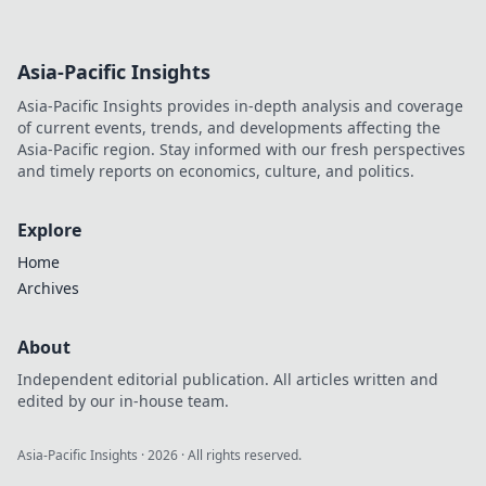
Asia-Pacific Insights
Asia-Pacific Insights provides in-depth analysis and coverage
of current events, trends, and developments affecting the
Asia-Pacific region. Stay informed with our fresh perspectives
and timely reports on economics, culture, and politics.
Explore
Home
Archives
About
Independent editorial publication. All articles written and
edited by our in-house team.
Asia-Pacific Insights
·
2026
· All rights reserved.