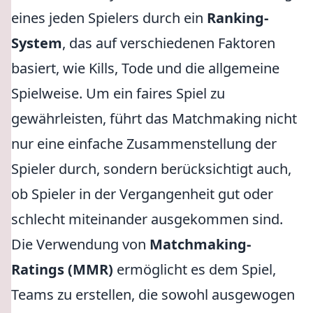
eines jeden Spielers durch ein
Ranking-
System
, das auf verschiedenen Faktoren
basiert, wie Kills, Tode und die allgemeine
Spielweise. Um ein faires Spiel zu
gewährleisten, führt das Matchmaking nicht
nur eine einfache Zusammenstellung der
Spieler durch, sondern berücksichtigt auch,
ob Spieler in der Vergangenheit gut oder
schlecht miteinander ausgekommen sind.
Die Verwendung von
Matchmaking-
Ratings (MMR)
ermöglicht es dem Spiel,
Teams zu erstellen, die sowohl ausgewogen