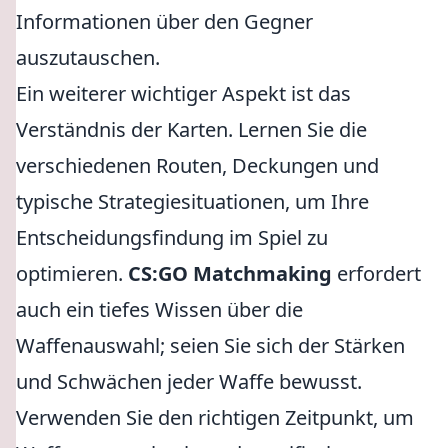
Informationen über den Gegner
auszutauschen.
Ein weiterer wichtiger Aspekt ist das
Verständnis der Karten. Lernen Sie die
verschiedenen Routen, Deckungen und
typische Strategiesituationen, um Ihre
Entscheidungsfindung im Spiel zu
optimieren.
CS:GO Matchmaking
erfordert
auch ein tiefes Wissen über die
Waffenauswahl; seien Sie sich der Stärken
und Schwächen jeder Waffe bewusst.
Verwenden Sie den richtigen Zeitpunkt, um