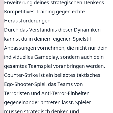
Erweiterung deines strategischen Denkens
Kompetitives Training gegen echte
Herausforderungen
Durch das Verständnis dieser Dynamiken
kannst du in deinem eigenen Spielstil
Anpassungen vornehmen, die nicht nur dein
individuelles Gameplay, sondern auch dein
gesamtes Teamspiel voranbringen werden.
Counter-Strike ist ein beliebtes taktisches
Ego-Shooter-Spiel, das Teams von
Terroristen und Anti-Terror-Einheiten
gegeneinander antreten lässt. Spieler
müssen strategisch denken und