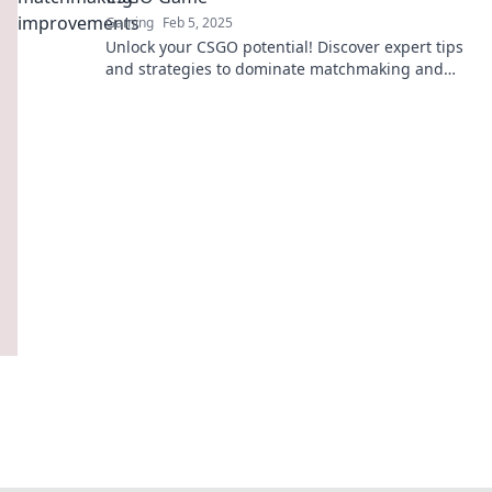
Gaming
Feb 5, 2025
Unlock your CSGO potential! Discover expert tips
and strategies to dominate matchmaking and
elevate your gameplay to new heights.