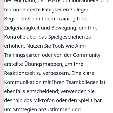
besteht darin, den Fokus auf individuelle und
teamorientierte Fähigkeiten zu legen.
Beginnen Sie mit dem Training Ihrer
Zielgenauigkeit und Bewegung, um Ihre
Kontrolle über das Spielgeschehen zu
erhöhen. Nutzen Sie Tools wie Aim-
Trainingskarten oder von der Community
erstellte Übungsmappen, um Ihre
Reaktionszeit zu verbessern. Eine klare
Kommunikation mit Ihren Teamkollegen ist
ebenfalls entscheidend; verwenden Sie
deshalb das Mikrofon oder den Spiel-Chat,
um Strategien abzustimmen und