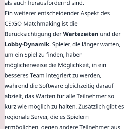
als auch herausfordernd sind.
Ein weiterer entscheidender Aspekt des
CS:GO Matchmaking ist die
Berücksichtigung der
Wartezeiten
und der
Lobby-Dynamik
. Spieler, die länger warten,
um ein Spiel zu finden, haben
möglicherweise die Möglichkeit, in ein
besseres Team integriert zu werden,
während die Software gleichzeitig darauf
abzielt, das Warten für alle Teilnehmer so
kurz wie möglich zu halten. Zusätzlich gibt es
regionale Server, die es Spielern
ermöglichen, gegen andere Teilnehmer aus